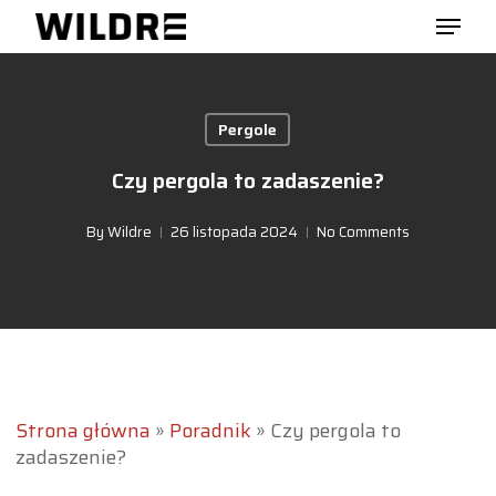
Skip
Menu
to
main
Close
content
Menu
Pergole
Czy pergola to zadaszenie?
By
Wildre
26 listopada 2024
No Comments
Strona główna
»
Poradnik
»
Czy pergola to
zadaszenie?