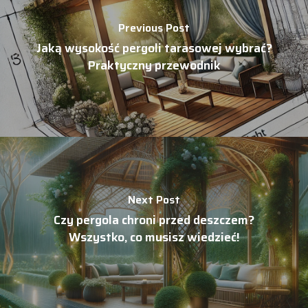
Previous Post
Jaką wysokość pergoli tarasowej wybrać?
Praktyczny przewodnik
Next Post
Czy pergola chroni przed deszczem?
Wszystko, co musisz wiedzieć!